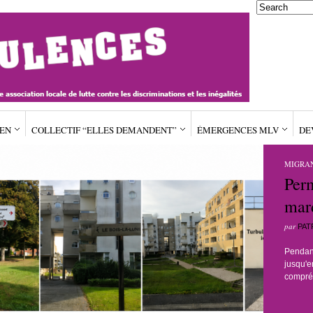
IEN
COLLECTIF “ELLES DEMANDENT”
ÉMERGENCES MLV
DE
MIGRAN
Per
mar
par
PAT
Pendant
jusqu'e
compré