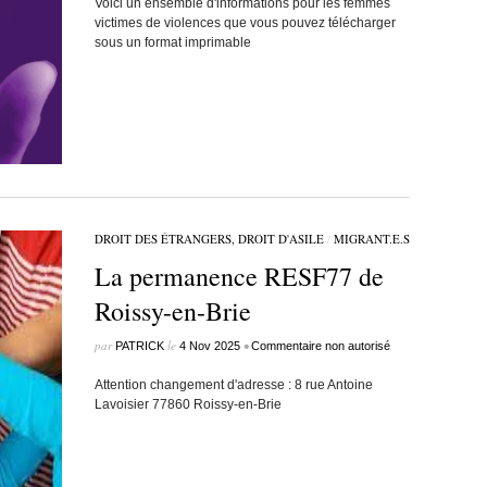
Voici un ensemble d'informations pour les femmes
victimes de violences que vous pouvez télécharger
sous un format imprimable
DROIT DES ÉTRANGERS, DROIT D'ASILE
/
MIGRANT.E.S
La permanence RESF77 de
Roissy-en-Brie
par
le
•
PATRICK
4 Nov 2025
Commentaire non autorisé
Attention changement d'adresse : 8 rue Antoine
Lavoisier 77860 Roissy-en-Brie