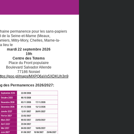
haine permanence pour les sans-papiers
 de la Seine-et-Marne (Meaux,
iers, Mitry-Mory, Chelles, Marne-la-
a lieu le
mardi 22 septembre 2026
19h
Centre des Totems
Place du Front populaire
Boulevard Salvador Allende
77186 Noisiel
ttps://goo.gl/maps/MXPQ6aVx5XDKUh3n9
ng des Permanences 2026/2027: