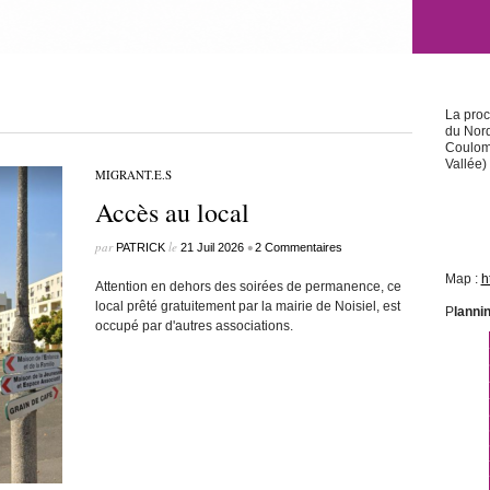
La proc
du Nord
Coulomm
Vallée) 
MIGRANT.E.S
Accès au local
par
le
•
PATRICK
21 Juil 2026
2 Commentaires
Map :
h
Attention en dehors des soirées de permanence, ce
local prêté gratuitement par la mairie de Noisiel, est
P
lanni
occupé par d'autres associations.