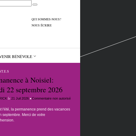
QUI SOMMES-NOUS?
NOUS ÉCRIRE
VENIR BÉNÉVOLE
T.E.S
manence à Noisiel:
di 22 septembre 2026
le
•
RICK
21 Juil 2026
Commentaire non autorisé
 l'été, la permanence prend des vacances
n septembre. Merci de votre
hension.