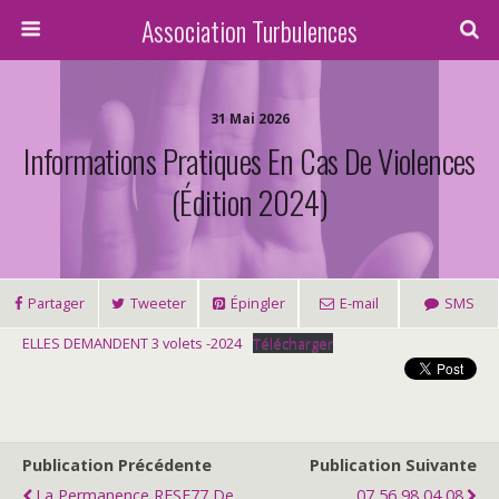
Association Turbulences
31 Mai 2026
Informations Pratiques En Cas De Violences
(Édition 2024)
Partager
Tweeter
Épingler
E-mail
SMS
ELLES DEMANDENT 3 volets -2024
Télécharger
Publication Précédente
Publication Suivante
La Permanence RESF77 De
07 56 98 04 08