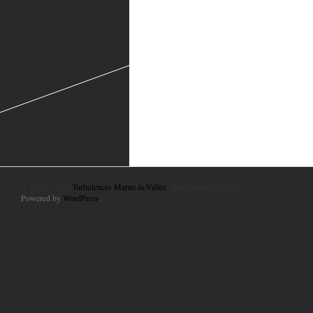
© 1995 - 2022
Turbulences Marne-la-Vallée
. Tous Droits réservés
Powered by
WordPress
.