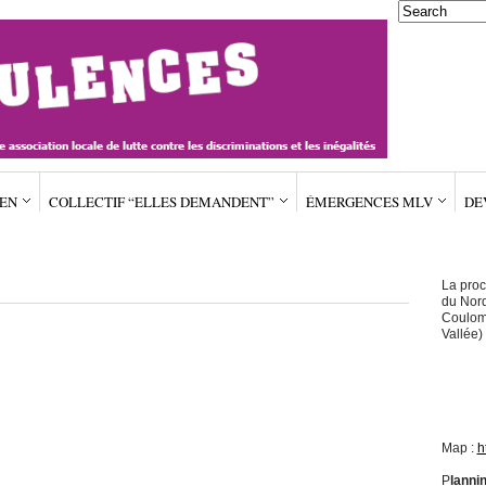
IEN
COLLECTIF “ELLES DEMANDENT”
ÉMERGENCES MLV
DE
La proc
du Nord
Coulomm
Vallée) 
Map :
h
P
lanni