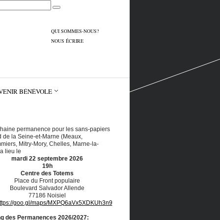
QUI SOMMES-NOUS?
NOUS ÉCRIRE
VENIR BÉNÉVOLE
haine permanence pour les sans-papiers
 de la Seine-et-Marne (Meaux,
iers, Mitry-Mory, Chelles, Marne-la-
a lieu le
mardi 22 septembre 2026
19h
Centre des Totems
Place du Front populaire
Boulevard Salvador Allende
77186 Noisiel
ttps://goo.gl/maps/MXPQ6aVx5XDKUh3n9
ng des Permanences 2026/2027: